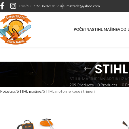
023/533-197 | 063/278-904
sumatrade@yahoo.com
POČETNA
STIHL MAŠINE
VODIL
STIHL
STIHL MAŠINE
FAN ARTIKLI
ZA
209 Products
0 Products
0 P
Početna
STIHL mašine
STIHL motorne kose i trimeri