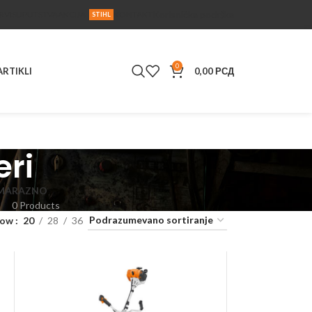
Korisnička podrška
RVIS
UPUTSTVA
AKCIJA
KONTAKT
STIHL
0
ARTIKLI
0,00
РСД
eri
MA
RAZNO
0 Products
how
20
28
36