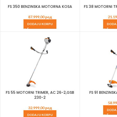
FS 350 BENZINSKA MOTORNA KOSA
FS 38 MOTORNI TR
87.999,00
рсд
21.1
DODAJ U KORPU
DODAJ
FS 55 MOTORNI TRIMER, AC 26-2,GSB
FS 91 BENZIN
230-2
58.9
32.999,00
рсд
DODAJ
DODAJ U KORPU