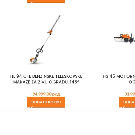
HL 94 C-E BENZINSKE TELESKOPSKE
HS 45 MOTORN
MAKAZE ZA ŽIVU OGRADU, 145°
OG
94.999,00
рсд
31.9
DODAJ U KORPU
DODAJ