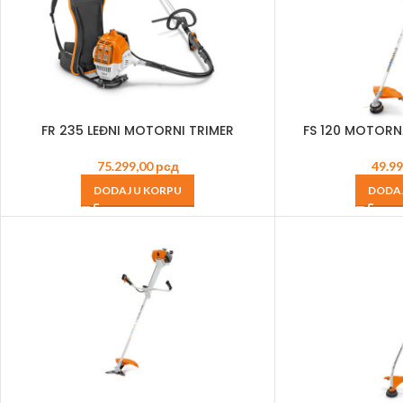
FR 235 LEĐNI MOTORNI TRIMER
FS 120 MOTORN
75.299,00
рсд
49.9
DODAJ U KORPU
DODAJ