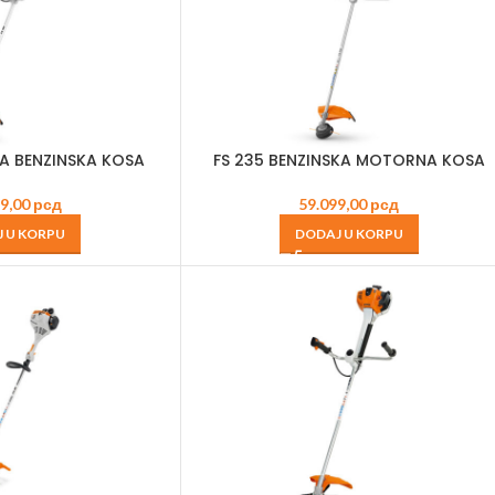
A BENZINSKA KOSA
FS 235 BENZINSKA MOTORNA KOSA
99,00
рсд
59.099,00
рсд
 U KORPU
DODAJ U KORPU