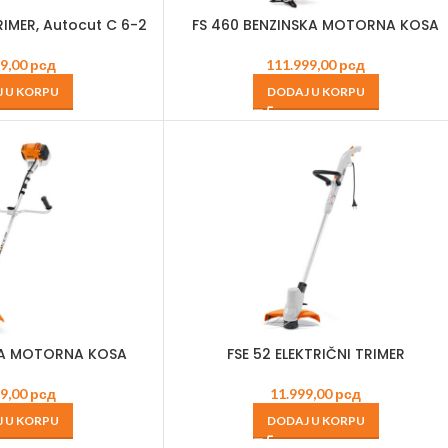
IMER, Autocut C 6-2
FS 460 BENZINSKA MOTORNA KOSA
99,00
рсд
111.999,00
рсд
 U KORPU
DODAJ U KORPU
SKA MOTORNA KOSA
FSE 52 ELEKTRIČNI TRIMER
99,00
рсд
11.999,00
рсд
 U KORPU
DODAJ U KORPU