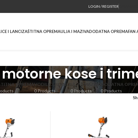
LOGIN / REGISTER
O NAMA
SE
ICE I LANCI
ZAŠTITNA OPREMA
ULJA I MAZIVA
DODATNA OPREMA
FAN 
 motorne kose i trim
ŠTITNA OPREMA
VODILICE I LANCI
ULJA I MAZIVA
DODATNA OPRE
roducts
0 Products
0 Products
0 Products
S