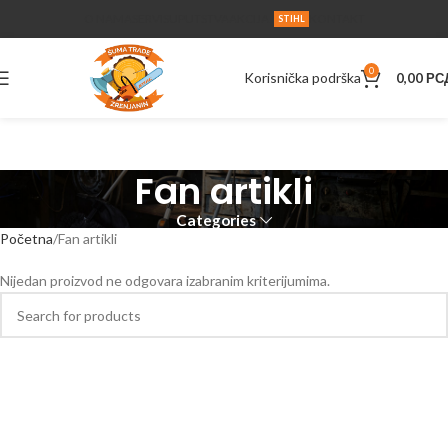
O NAMA
SERVIS
UPUTSTVA
AKCIJA
KONTAKT
STIHL
0
Korisnička podrška
0,00
РС
Fan artikli
Categories
Početna
Fan artikli
Nijedan proizvod ne odgovara izabranim kriterijumima.