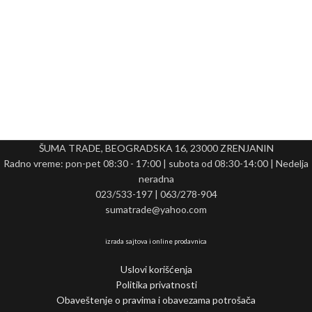
ŠUMA TRADE, BEOGRADSKA 16, 23000 ZRENJANIN
Radno vreme: pon-pet 08:30 - 17:00 | subota od 08:30-14:00 | Nedelja
neradna
023/533-197 | 063/278-904
sumatrade@yahoo.com
izrada sajtova i online prodavnica
Uslovi korišćenja
Politika privatnosti
Obaveštenje o pravima i obavezama potrošača