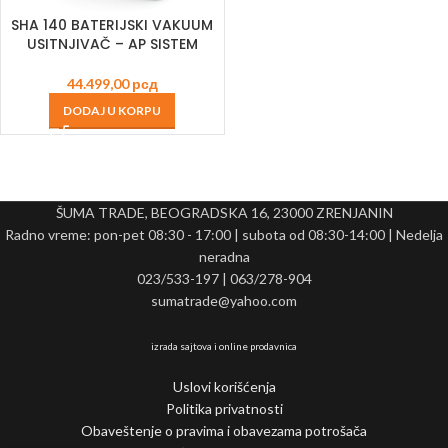
SHA 140 BATERIJSKI VAKUUM
USITNJIVAČ – AP SISTEM
44.499,00
рсд
DODAJ U KORPU
ŠUMA TRADE, BEOGRADSKA 16, 23000 ZRENJANIN
Radno vreme: pon-pet 08:30 - 17:00 | subota od 08:30-14:00 | Nedelja
neradna
023/533-197 | 063/278-904
sumatrade@yahoo.com
izrada sajtova i online prodavnica
Uslovi korišćenja
Politika privatnosti
Obaveštenje o pravima i obavezama potrošača