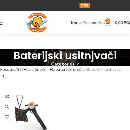
O NAMA
SERVIS
UPUTSTVA
AKCIJA
KONTAKT
STIHL
0
Korisnička podrška
0,00
РС
Baterijski usitnjvači
Categories
Početna
STIHL mašine
STIHL baterijski uređaji
Baterijski usitnjvači