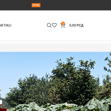
Korisnička podrška
RVIS
UPUTSTVA
AKCIJA
KONTAKT
STIHL
0
ARTIKLI
0,00
РСД