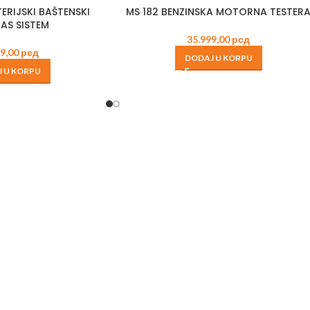
MS 182 BENZINSKA MOTORNA TESTER
ERIJSKI BAŠTENSKI
 AS SISTEM
35.999,00
рсд
99,00
рсд
DODAJ U KORPU
 U KORPU
I
ULJA I
DODA
I
MAZIVA
OPR