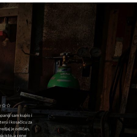
ZAŠTITNA
OPREMA
aniji sam kupio i
teru i kosačicu za
redjaj je odličan,
ja isto, a cene