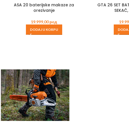
ASA 20 baterijske makaze za
GTA 26 SET BAT
orezivanje
SEKAČ,
19.999,00
рсд
19.9
DODAJ U KORPU
DODAJ
VODILICE 
LANC