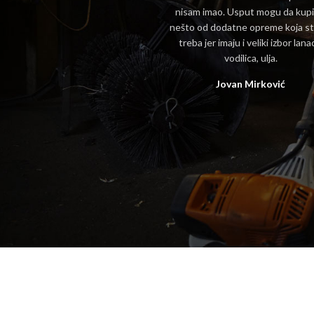
nisam imao. Usput mogu da kupi
nešto od dodatne opreme koja st
treba jer imaju i veliki izbor lana
vodilica, ulja.
Jovan Mirković