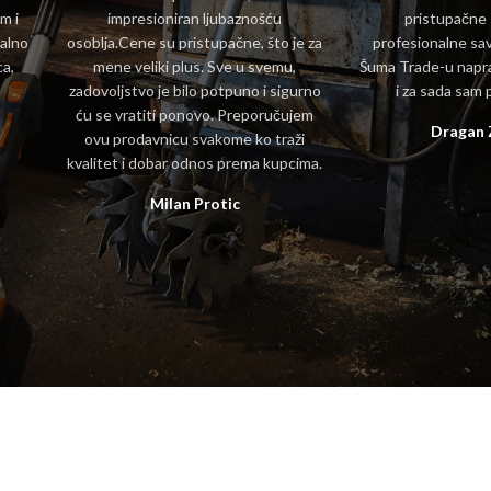
m i
impresioniran ljubaznošću
pristupačne
alno
osoblja.Cene su pristupačne, što je za
profesionalne sa
ca,
mene veliki plus. Sve u svemu,
Šuma Trade-u napra
zadovoljstvo je bilo potpuno i sigurno
i za sada sam 
ću se vratiti ponovo. Preporučujem
Dragan 
ovu prodavnicu svakome ko traži
kvalitet i dobar odnos prema kupcima.
Milan Protic