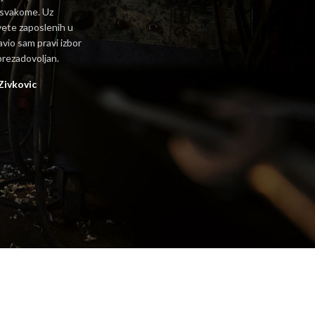
 svakome. Uz
vete zaposlenih u
vio sam pravi izbor
prezadovoljan.
Zivkovic