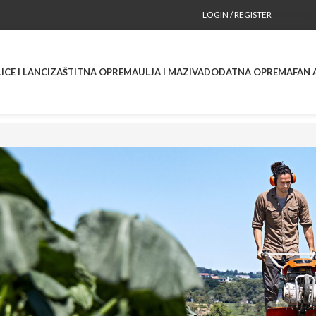
LOGIN / REGISTER
O NAMA
SE
ICE I LANCI
ZAŠTITNA OPREMA
ULJA I MAZIVA
DODATNA OPREMA
FAN 