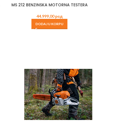
A
MS 212 BENZINSKA MOTORNA TESTERA
RM 248.3 
44.999,00
рсд
53
DODAJ U KORPU
DO
TNA
EMA