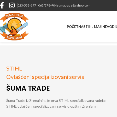
023/533-197 | 063/278-904
sumatrade@yahoo.com
POČETNA
STIHL MAŠINE
VODIL
STIHL
Ovlašćeni specijalizovani servis
ŠUMA TRADE
Šuma
Trade
iz
Zrenajnina
je
prva
STIHL
specijalizovana
radnja
i
STIHL
ovlašćeni
specijalizovani
servis
u
opštini
Zrenjanin