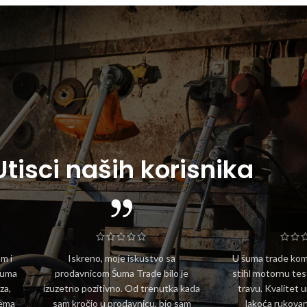
Utisci naših korisnika
m i
Iskreno, moje iskustvo sa
U šuma trade komp
Šuma
prodavnicom Šuma Trade bilo je
stihl motornu tes
za,
izuzetno pozitivno. Od trenutka kada
travu. Kvalitet u
lema
sam kročio u prodavnicu, bio sam
lakoća rukovan