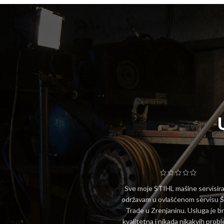
STIHL MAŠINE
Sve moje STIHL mašine servisira
održavam u ovlašćenom servisu 
Trade u Zrenjaninu. Usluga je br
kvalitetna i nikada nikakvih prob