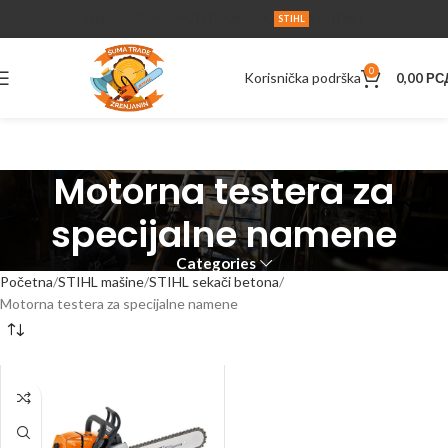
O NAMA
SERVIS
UPUTSTVA
AKCIJA
KONTAKT
STIHL
0
Korisnička podrška
0,00
РС
Motorna testera za
specijalne namene
Categories
Početna
STIHL mašine
STIHL sekači betona
Motorna testera za specijalne namene