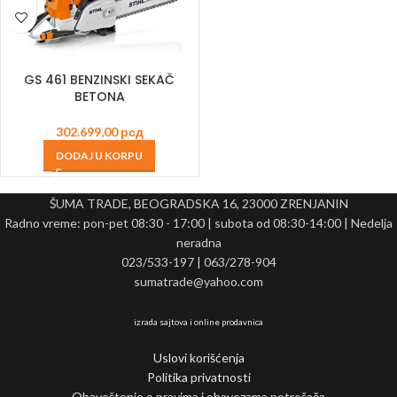
GS 461 BENZINSKI SEKAČ
BETONA
302.699,00
рсд
DODAJ U KORPU
ŠUMA TRADE, BEOGRADSKA 16, 23000 ZRENJANIN
Radno vreme: pon-pet 08:30 - 17:00 | subota od 08:30-14:00 | Nedelja
neradna
023/533-197 | 063/278-904
sumatrade@yahoo.com
izrada sajtova i online prodavnica
Uslovi korišćenja
Politika privatnosti
Obaveštenje o pravima i obavezama potrošača