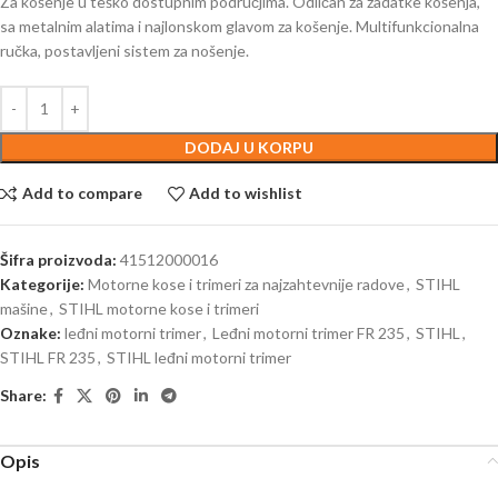
Za košenje u teško dostupnim područjima. Odličan za zadatke košenja,
sa metalnim alatima i najlonskom glavom za košenje. Multifunkcionalna
ručka, postavljeni sistem za nošenje.
DODAJ U KORPU
Add to compare
Add to wishlist
Šifra proizvoda:
41512000016
Kategorije:
Motorne kose i trimeri za najzahtevnije radove
,
STIHL
mašine
,
STIHL motorne kose i trimeri
Oznake:
leđni motorni trimer
,
Leđni motorni trimer FR 235
,
STIHL
,
STIHL FR 235
,
STIHL leđni motorni trimer
Share:
Opis