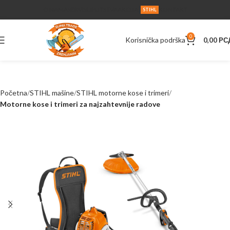
O NAMA
SERVIS
UPUTSTVA
AKCIJA
KONTAKT
STIHL
0
Korisnička podrška
0,00
РС
Početna
STIHL mašine
STIHL motorne kose i trimeri
Motorne kose i trimeri za najzahtevnije radove