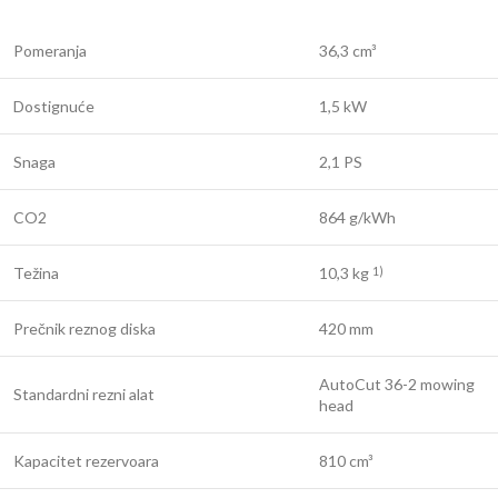
Pomeranja
36,3 cm³
Dostignuće
1,5 kW
Snaga
2,1 PS
CO2
864 g/kWh
Težina
10,3 kg
1)
Prečnik reznog diska
420 mm
AutoCut 36-2 mowing
Standardni rezni alat
head
Kapacitet rezervoara
810 cm³