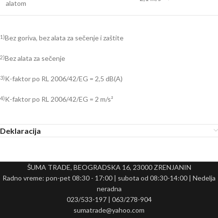
alatom
Bez goriva, bez alata za sečenje i zaštite
1)
Bez alata za sečenje
2)
K-faktor po RL 2006/42/EG = 2,5 dB(A)
3)
K-faktor po RL 2006/42/EG = 2 m/s²
4)
Deklaracija
ŠUMA TRADE, BEOGRADSKA 16, 23000 ZRENJANIN
Radno vreme: pon-pet 08:30 - 17:00 | subota od 08:30-14:00 | Nedelja
neradna
023/533-197 | 063/278-904
sumatrade@yahoo.com