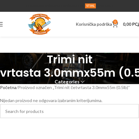
O NAMA
SERVIS
UPUTSTVA
AKCIJA
KONTAKT
STIHL
0
Korisnička podrška
0,00
РС
Trimi nit
tvrtasta 3.0mmx55m (0.5
Categories
Početna
Proizvod označen „Trimi nit četvrtasta 3.0mmx55m (0.5lb)“
Nijedan proizvod ne odgovara izabranim kriterijumima.