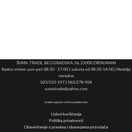
ŠUMA TRADE, BEOGRADSKA 16, 23000 ZRENJANIN
Radno vreme: pon-pet 08:30 - 17:00 | subota od 08:30-14:00 | Nedelja
neradna
023/533-197 | 063/278-904
sumatrade@yahoo.com
izrada sajtova i online prodavnica
Uslovi korišćenja
Politika privatnosti
Obaveštenje o pravima i obavezama potrošača