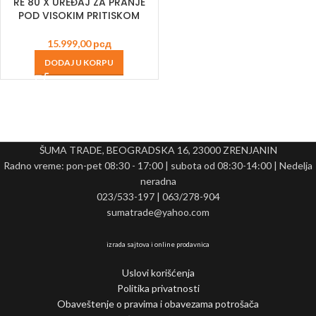
RE 80 X UREĐAJ ZA PRANJE
POD VISOKIM PRITISKOM
15.999,00
рсд
DODAJ U KORPU
ŠUMA TRADE, BEOGRADSKA 16, 23000 ZRENJANIN
Radno vreme: pon-pet 08:30 - 17:00 | subota od 08:30-14:00 | Nedelja
neradna
023/533-197 | 063/278-904
sumatrade@yahoo.com
izrada sajtova i online prodavnica
Uslovi korišćenja
Politika privatnosti
Obaveštenje o pravima i obavezama potrošača