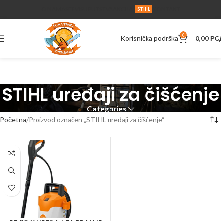
O NAMA
SERVIS
UPUTSTVA
AKCIJA
KONTAKT
STIHL
0
Korisnička podrška
0,00
РС
STIHL uređaji za čišćenje
Categories
Početna
Proizvod označen „STIHL uređaji za čišćenje“