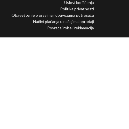
Uslovi korišćenja
Politika privatnosti
Obaveštenje o pravima i obavezama potrošača
Načini plaćanja u našoj maloprodaji
Povraćaj robe i reklamacija