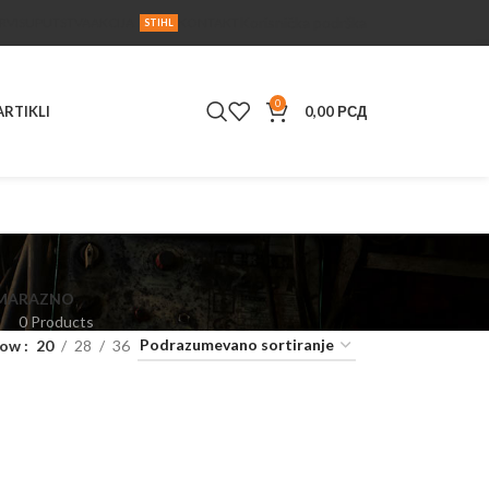
Korisnička podrška
RVIS
UPUTSTVA
AKCIJA
KONTAKT
STIHL
0
ARTIKLI
0,00
РСД
MA
RAZNO
0 Products
how
20
28
36