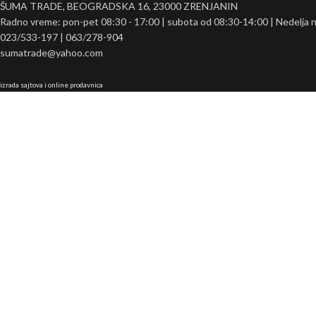
ŠUMA TRADE, BEOGRADSKA 16, 23000 ZRENJANIN
Radno vreme: pon-pet 08:30 - 17:00 | subota od 08:30-14:00 | Nedelja 
023/533-197 | 063/278-904
sumatrade@yahoo.com
izrada sajtova i online prodavnica