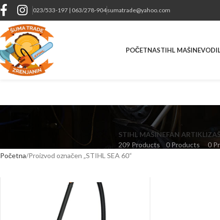
023/533-197 | 063/278-904
sumatrade@yahoo.com
POČETNA
STIHL MAŠINE
VODIL
STIHL MAŠINE
FAN ARTIKLI
ZA
209 Products
0 Products
0 P
Početna
Proizvod označen „STIHL SEA 60“