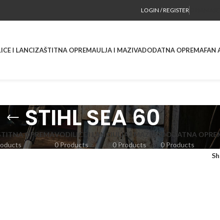
LOGIN / REGISTER
O NAMA
SE
ICE I LANCI
ZAŠTITNA OPREMA
ULJA I MAZIVA
DODATNA OPREMA
FAN 
STIHL SEA 60
ŠTITNA OPREMA
VODILICE I LANCI
ULJA I MAZIVA
DODATNA OPRE
roducts
0 Products
0 Products
0 Products
S