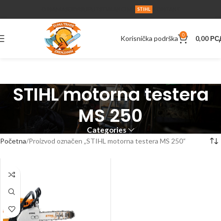
O NAMA
SERVIS
UPUTSTVA
AKCIJA
KONTAKT
STIHL
0
Korisnička podrška
0,00
РС
STIHL motorna testera
MS 250
Categories
Početna
Proizvod označen „STIHL motorna testera MS 250“