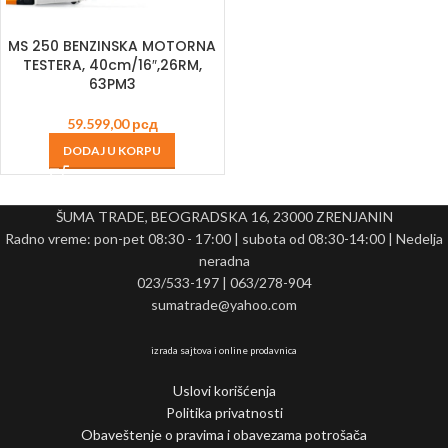
MS 250 BENZINSKA MOTORNA
TESTERA, 40cm/16″,26RM,
63PM3
59.599,00
рсд
DODAJ U KORPU
ŠUMA TRADE, BEOGRADSKA 16, 23000 ZRENJANIN
Radno vreme: pon-pet 08:30 - 17:00 | subota od 08:30-14:00 | Nedelja
neradna
023/533-197 | 063/278-904
sumatrade@yahoo.com
izrada sajtova i online prodavnica
Uslovi korišćenja
Politika privatnosti
Obaveštenje o pravima i obavezama potrošača