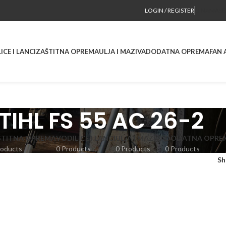
LOGIN / REGISTER
O NAMA
SE
ICE I LANCI
ZAŠTITNA OPREMA
ULJA I MAZIVA
DODATNA OPREMA
FAN 
TIHL FS 55 AC 26-2
ŠTITNA OPREMA
VODILICE I LANCI
ULJA I MAZIVA
DODATNA OPRE
roducts
0 Products
0 Products
0 Products
S