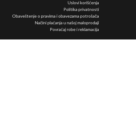
Uslovi korišćenja
Politika privatnosti
Obaveštenje o pravima i obavezama potrošača
Načini plaćanja u našoj maloprodaji
Povraćaj robe i reklamacija