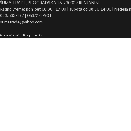
ŠUMA TRADE, BEOGRADSKA 16, 23000 ZRENJANIN
Radno vreme: pon-pet 08:30 - 17:00 | subota od 08:30-14:00 | Nedelja 
023/533-197 | 063/278-904
sumatrade@yahoo.com
izrada sajtova i online prodavnica