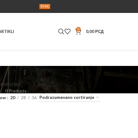
Korisnička podrška
RVIS
UPUTSTVA
AKCIJA
KONTAKT
STIHL
0
ARTIKLI
0,00
РСД
MA
RAZNO
0 Products
how
20
28
36