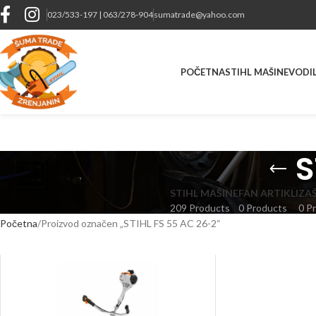
023/533-197 | 063/278-904
sumatrade@yahoo.com
POČETNA
STIHL MAŠINE
VODIL
S
STIHL MAŠINE
FAN ARTIKLI
ZA
209 Products
0 Products
0 P
Početna
Proizvod označen „STIHL FS 55 AC 26-2“