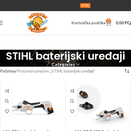
O NAMA
SERVIS
UPUTSTVA
AKCIJA
KONTAKT
STIHL
0
Korisnička podrška
0,00
РС
STIHL baterijski uređaji
Categories
Početna
Proizvod označen „STIHL baterijski uređaji“