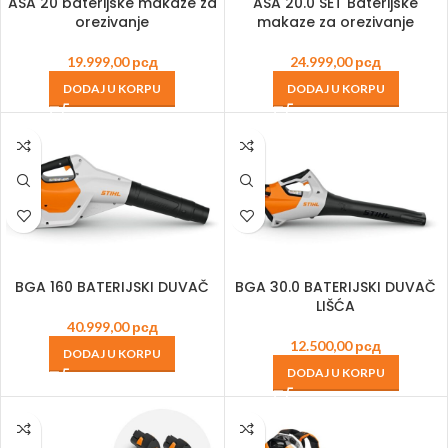
ASA 20 baterijske makaze za
ASA 20.0 SET Baterijske
orezivanje
makaze za orezivanje
19.999,00
рсд
24.999,00
рсд
DODAJ U KORPU
DODAJ U KORPU
BGA 160 BATERIJSKI DUVAČ
BGA 30.0 BATERIJSKI DUVAČ
LIŠĆA
40.999,00
рсд
12.500,00
рсд
DODAJ U KORPU
DODAJ U KORPU