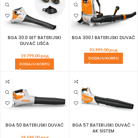
BGA 30.0 SET BATERIJSKI
BGA 300.1 BATERIJSKI DUVAČ
DUVAČ LIŠĆA
93.999,00
рсд
19.799,00
рсд
DODAJ U KORPU
DODAJ U KORPU
BGA 50 BATERIJSKI DUVAČ
BGA 57 BATERIJSKI DUVAČ –
AK SISTEM
18.699,00
рсд