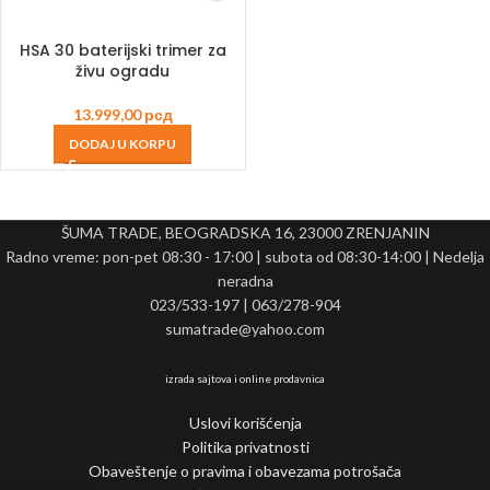
HSA 30 baterijski trimer za
živu ogradu
13.999,00
рсд
DODAJ U KORPU
ŠUMA TRADE, BEOGRADSKA 16, 23000 ZRENJANIN
Radno vreme: pon-pet 08:30 - 17:00 | subota od 08:30-14:00 | Nedelja
neradna
023/533-197 | 063/278-904
sumatrade@yahoo.com
izrada sajtova i online prodavnica
Uslovi korišćenja
Politika privatnosti
Obaveštenje o pravima i obavezama potrošača