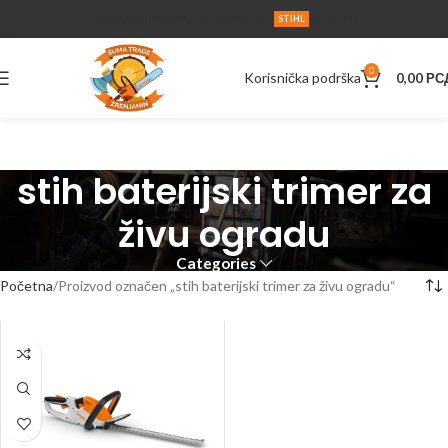
O NAMA
SERVIS
UPUTSTVA
AKCIJA
KONTAKT
STIHL
0
Korisnička podrška
0,00
РС
stih baterijski trimer za
živu ogradu
Categories
Početna
Proizvod označen „stih baterijski trimer za živu ogradu“