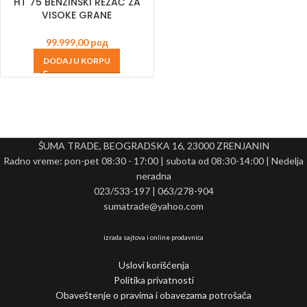
HT 75 BENZINSKI REZAČ ZA
VISOKE GRANE
99.999,00
рсд
DODAJ U KORPU
ŠUMA TRADE, BEOGRADSKA 16, 23000 ZRENJANIN
Radno vreme: pon-pet 08:30 - 17:00 | subota od 08:30-14:00 | Nedelja
neradna
023/533-197 | 063/278-904
sumatrade@yahoo.com
izrada sajtova i online prodavnica
Uslovi korišćenja
Politika privatnosti
Obaveštenje o pravima i obavezama potrošača