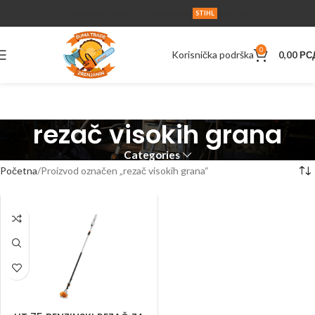
O NAMA
SERVIS
UPUTSTVA
AKCIJA
KONTAKT
STIHL
0
Korisnička podrška
0,00
РС
rezač visokih grana
Categories
Početna
Proizvod označen „rezač visokih grana“