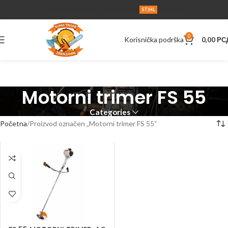
O NAMA
SERVIS
UPUTSTVA
AKCIJA
KONTAKT
STIHL
0
Korisnička podrška
0,00
РС
Motorni trimer FS 55
Categories
Početna
Proizvod označen „Motorni trimer FS 55“