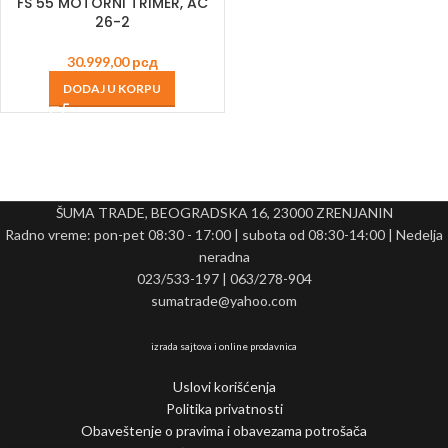
FS 55 MOTORNI TRIMER, AC
26-2
30.999,00
рсд
DODAJ U KORPU
ŠUMA TRADE, BEOGRADSKA 16, 23000 ZRENJANIN
Radno vreme: pon-pet 08:30 - 17:00 | subota od 08:30-14:00 | Nedelja
neradna
023/533-197 | 063/278-904
sumatrade@yahoo.com
izrada sajtova i online prodavnica
Uslovi korišćenja
Politika privatnosti
Obaveštenje o pravima i obavezama potrošača