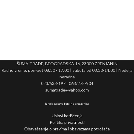
ŠUMA TRADE, BEOGRADSKA 16, 23000 ZRENJANIN
Radno vreme: pon-pet 08:30 - 17:00 | subota od 08:30-14:00 | Nedelja
neradna
023/533-197 | 063/278-904
sumatrade@yahoo.com
izrada sajtova i online prodavnica
Uslovi korišćenja
Politika privatnosti
Obaveštenje o pravima i obavezama potrošača