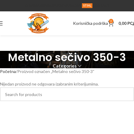
O NAMA
SERVIS
UPUTSTVA
AKCIJA
KONTAKT
STIHL
0
Korisnička podrška
0,00
РС
Metalno sečivo 350-3
Categories
Početna
Proizvod označen „Metalno sečivo 350-3“
Nijedan proizvod ne odgovara izabranim kriterijumima.