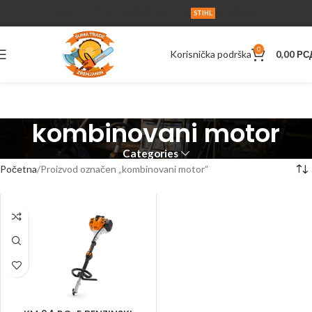
O NAMA
SERVIS
UPUTSTVA
AKCIJA
KONTAKT
STIHL
0
Korisnička podrška
0,00
РС
kombinovani motor
Categories
Početna
Proizvod označen „kombinovani motor“