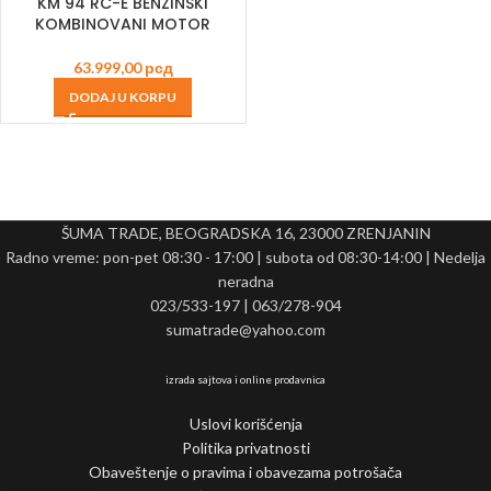
KM 94 RC-E BENZINSKI
KOMBINOVANI MOTOR
63.999,00
рсд
DODAJ U KORPU
ŠUMA TRADE, BEOGRADSKA 16, 23000 ZRENJANIN
Radno vreme: pon-pet 08:30 - 17:00 | subota od 08:30-14:00 | Nedelja
neradna
023/533-197 | 063/278-904
sumatrade@yahoo.com
izrada sajtova i online prodavnica
Uslovi korišćenja
Politika privatnosti
Obaveštenje o pravima i obavezama potrošača