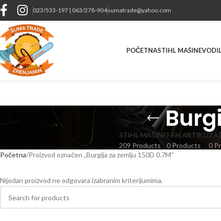
023/533-197 | 063/278-904
sumatrade@yahoo.com
POČETNA
STIHL MAŠINE
VODIL
Burgi
STIHL MAŠINE
FAN ARTIKLI
ZA
209 Products
0 Products
0 P
Početna
Proizvod označen „Burgija za zemlju 150D 0.7M“
Nijedan proizvod ne odgovara izabranim kriterijumima.