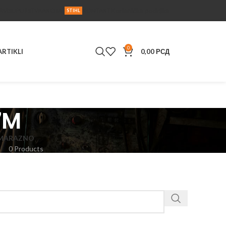
Korisnička podrška
RVIS
UPUTSTVA
AKCIJA
KONTAKT
STIHL
0
ARTIKLI
0,00
РСД
7M
MA
RAZNO
0 Products