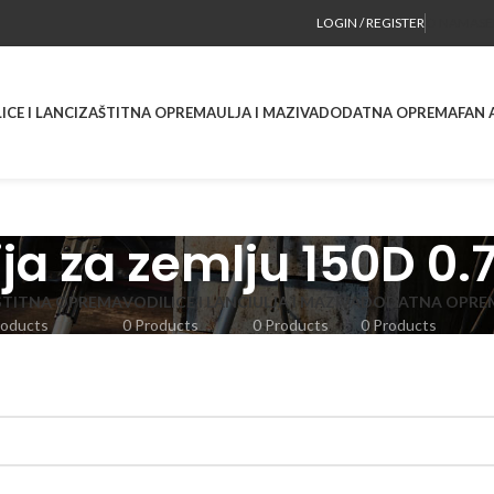
LOGIN / REGISTER
O NAMA
SE
ICE I LANCI
ZAŠTITNA OPREMA
ULJA I MAZIVA
DODATNA OPREMA
FAN 
ja za zemlju 150D 0.
ŠTITNA OPREMA
VODILICE I LANCI
ULJA I MAZIVA
DODATNA OPRE
roducts
0 Products
0 Products
0 Products