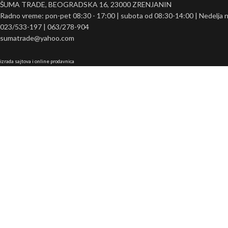
ŠUMA TRADE, BEOGRADSKA 16, 23000 ZRENJANIN
Radno vreme: pon-pet 08:30 - 17:00 | subota od 08:30-14:00 | Nedelja 
023/533-197 | 063/278-904
sumatrade@yahoo.com
izrada sajtova i online prodavnica