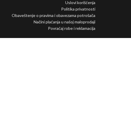
Uslovi korišćenja
Politika privatnosti
Obaveštenje o pravima i obavezama potrošača
Načini plaćanja u našoj maloprodaji
Povraćaj robe i reklamacija