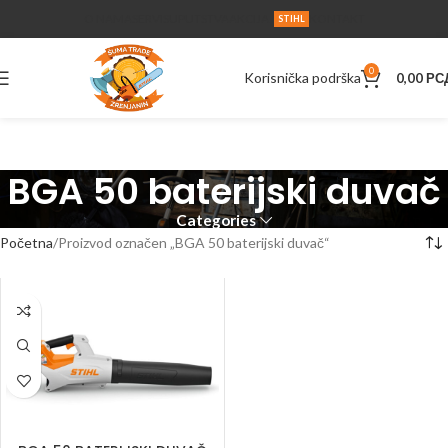
O NAMA
SERVIS
UPUTSTVA
AKCIJA
KONTAKT
STIHL
0
Korisnička podrška
0,00
РС
BGA 50 baterijski duvač
Categories
Početna
Proizvod označen „BGA 50 baterijski duvač“