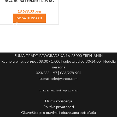
BGA 50 BATERIJSKI DUVAČ
18.699,00
рсд
DODAJ U KORPU
ŠUMA TRADE, BEOGRADSKA 16, 23000 ZRENJANIN
Radno vreme: pon-pet 08:30 - 17:00 | subota od 08:30-14:00 | Nedelja
neradna
023/533-197 | 063/278-904
sumatrade@yahoo.com
izrada sajtova i online prodavnica
Uslovi korišćenja
Politika privatnosti
Obaveštenje o pravima i obavezama potrošača