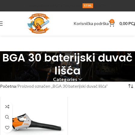
O NAMA
SERVIS
UPUTSTVA
AKCIJA
KONTAKT
STIHL
0
Korisnička podrška
0,00
РС
BGA 30 baterijski duvač
lišća
Categories
Početna
Proizvod označen „BGA 30 baterijski duvač lišća“