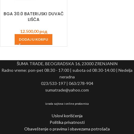
BGA 30.0 BATERIJSKI DUVAČ
LIŠĆA
12.500,00
рсд
DODAJ U KORPU
ŠUMA TRADE, BEOGRADSKA 16, 23000 ZRENJANIN
Radno vreme: pon-pet 08:30 - 17:00 | subota od 08:30-14:00 | Nedelja
neradna
023/533-197 | 063/278-904
sumatrade@yahoo.com
izrada sajtova i online prodavnica
Uslovi korišćenja
Politika privatnosti
Obaveštenje o pravima i obavezama potrošača