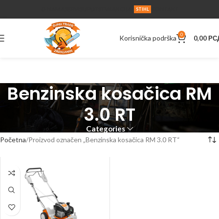
O NAMA
SERVIS
UPUTSTVA
AKCIJA
KONTAKT
STIHL
0
Korisnička podrška
0,00
РС
Benzinska kosačica RM
3.0 RT
Categories
Početna
Proizvod označen „Benzinska kosačica RM 3.0 RT“