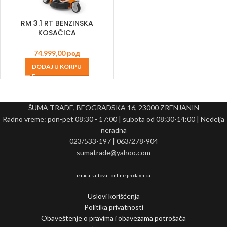
RM 3.1 RT BENZINSKA
KOSAČICA
74.999,00
рсд
DODAJ U KORPU
ŠUMA TRADE, BEOGRADSKA 16, 23000 ZRENJANIN
Radno vreme: pon-pet 08:30 - 17:00 | subota od 08:30-14:00 | Nedelja
neradna
023/533-197 | 063/278-904
sumatrade@yahoo.com
izrada sajtova i online prodavnica
Uslovi korišćenja
Politika privatnosti
Obaveštenje o pravima i obavezama potrošača