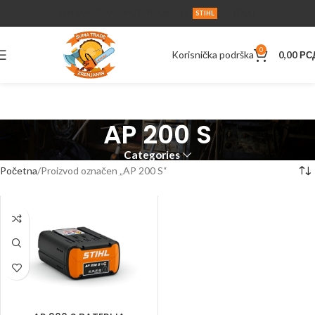
O NAMA
SERVIS
UPUTSTVA
AKCIJA
KONTAKT
STIHL
0
Korisnička podrška
0,00
РС
AP 200 S
Categories
Početna
Proizvod označen „AP 200 S“