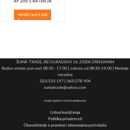
AP 200 S BATERIJA
PROČITAJTE JOŠ
ŠUMA TRADE, BEOGRADSKA 16, 23000 ZRENJANIN
Radno vreme: pon-pet 08:30 - 17:00 | subota od 08:30-14:00 | Nedelja
neradna
023/533-197 | 063/278-904
sumatrade@yahoo.com
izrada sajtova i online prodavnica
Uslovi korišćenja
Politika privatnosti
Obaveštenje o pravima i obavezama potrošača