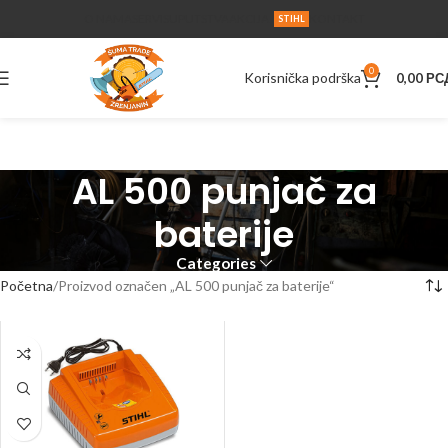
O NAMA
SERVIS
UPUTSTVA
AKCIJA
KONTAKT
STIHL
0
Korisnička podrška
0,00
РС
AL 500 punjač za
baterije
Categories
Početna
Proizvod označen „AL 500 punjač za baterije“