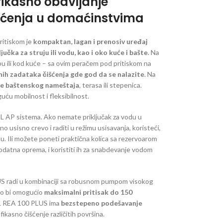
efikasno obavljanje
šćenja u domaćinstvima
itiskom je
kompaktan, lagan i prenosiv uređaj
učka za struju ili vodu, kao i oko kuće i bašte
. Na
 ili kod kuće – sa ovim peračem pod pritiskom na
́nih zadataka čišćenja gde god da se nalazite
. Na
nje baštenskog nameštaja
, terasa ili stepenica.
́u mobilnost i fleksibilnost.
HL AP sistema. Ako nemate priključak za vodu u
pno usisno crevo i raditi u režimu usisavanja, koristeći,
du. Ili možete poneti praktična kolica sa rezervoarom
dodatna oprema, i koristiti ih za snabdevanje vodom
 radi u kombinaciji sa robusnom pumpom visokog
o bi omogućio
maksimalni pritisak do 150
HL REA 100 PLUS ima
bezstepeno podešavanje
fikasno čišćenje različitih površina.