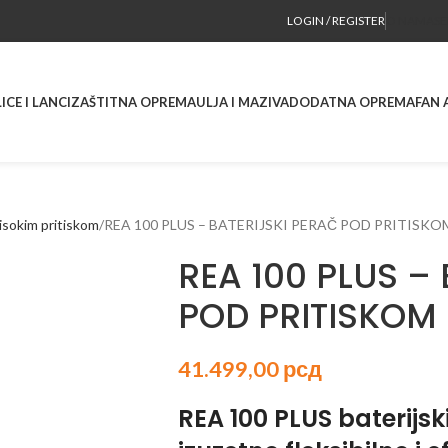
LOGIN / REGISTER
O NAMA
SE
ICE I LANCI
ZAŠTITNA OPREMA
ULJA I MAZIVA
DODATNA OPREMA
FAN 
visokim pritiskom
REA 100 PLUS – BATERIJSKI PERAČ POD PRITISKO
REA 100 PLUS –
POD PRITISKOM
41.499,00
рсд
REA 100 PLUS baterijsk