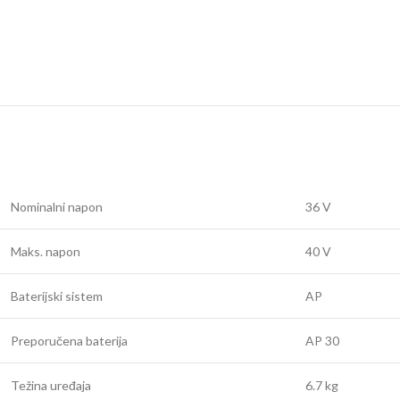
Nominalni napon
36 V
Maks. napon
40 V
Baterijski sistem
AP
Preporučena baterija
AP 30
Težina uređaja
6.7 kg