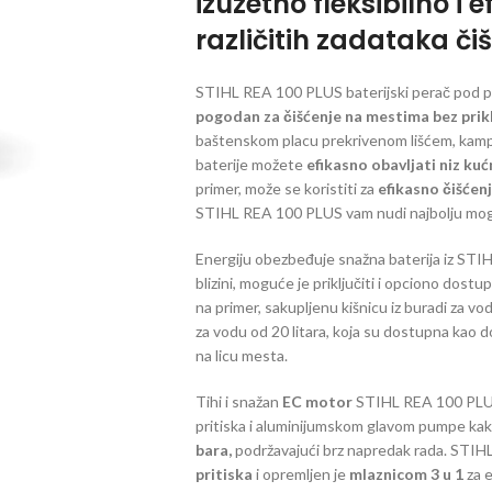
izuzetno fleksibilno i 
različitih zadataka či
STIHL REA 100 PLUS baterijski perač pod pr
pogodan za čišćenje na mestima bez priklj
baštenskom placu prekrivenom lišćem, kampu
baterije možete
efikasno obavljati niz kuc
primer, može se koristiti za
efikasno čišće
STIHL REA 100 PLUS vam nudi najbolju moguc
Energiju obezbeđuje snažna baterija iz STI
blizini, moguće je priključiti i opciono dostu
na primer, sakupljenu kišnicu iz buradi za vo
za vodu od 20 litara, koja su dostupna kao 
na licu mesta.
Tihi i snažan
EC motor
STIHL REA 100 PLUS
pritiska i aluminijumskom glavom pumpe kak
bara,
podržavajući brz napredak rada. STI
pritiska
i opremljen je
mlaznicom 3 u 1
za e