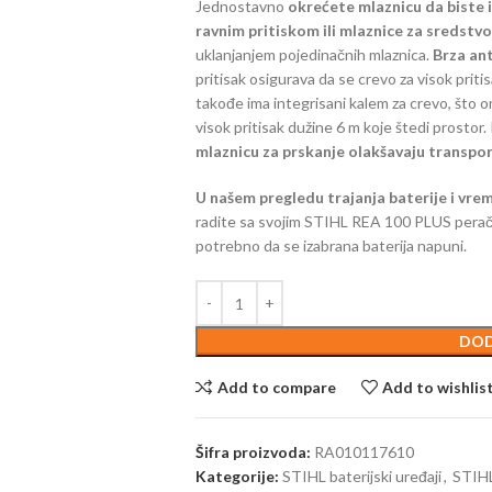
Jednostavno
okrećete mlaznicu da biste 
ravnim pritiskom ili mlaznice za sredstvo 
uklanjanjem pojedinačnih mlaznica.
Brza ant
pritisak osigurava da se crevo za visok prit
takođe ima integrisani kalem za crevo, što o
visok pritisak dužine 6 m koje štedi prostor. 
mlaznicu za prskanje olakšavaju transpor
U našem pregledu trajanja baterije i vre
radite sa svojim STIHL REA 100 PLUS perače
potrebno da se izabrana baterija napuni.
DOD
Add to compare
Add to wishlis
Šifra proizvoda:
RA010117610
Kategorije:
STIHL baterijski uređaji
,
STIHL