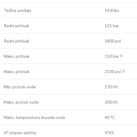
Težina uređaja
14.8 lbs
Radni pritisak
125 bar
Radni pritisak
1800 psi
Maks. pritisak
150 bar
1)
Maks. pritisak
2100 psi
1)
Min. protok vode
270 l/h
Maks. protok vode
300 l/h
Maks. temperatura dovoda vode
40 °C
IP stepen zaštite
IPX5