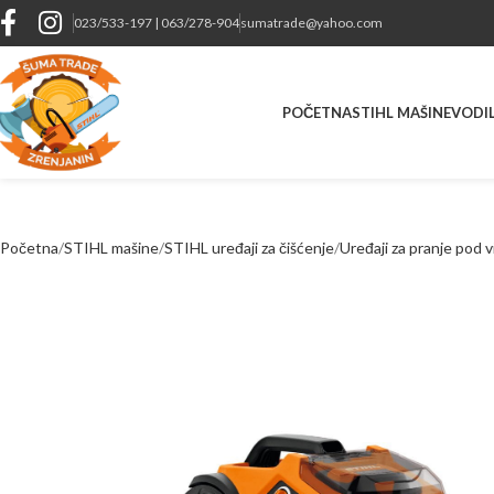
023/533-197 | 063/278-904
sumatrade@yahoo.com
POČETNA
STIHL MAŠINE
VODIL
Početna
STIHL mašine
STIHL uređaji za čišćenje
Uređaji za pranje pod 