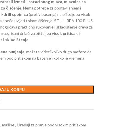
izabrali između rotacionog mlaza, mlaznice sa
za čišćenje
. Nema potrebe za postavljanjem i
i-drill spojnica
(protiv bušenja)
na pištolju za visok
isak neće uvijati tokom čišćenja. STIHL REA 100 PLUS
mogućava praktično rukovanje i skladištenje creva za
Integrisani držači za pištolj za
visok pritisak i
t i skladištenje
.
mena punjenja
, možete videti koliko dugo možete da
m pod pritiskom na baterije i koliko je vremena
AJ U KORPU
t
 mašine
,
Uređaji za pranje pod visokim pritiskom