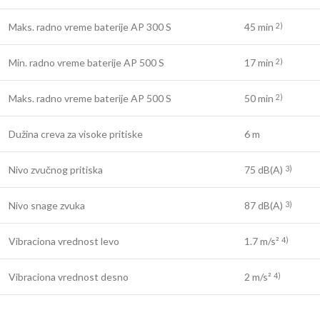
Maks. radno vreme baterije AP 300 S
45 min
2)
Min. radno vreme baterije AP 500 S
17 min
2)
Maks. radno vreme baterije AP 500 S
50 min
2)
Dužina creva za visoke pritiske
6 m
Nivo zvučnog pritiska
75 dB(A)
3)
Nivo snage zvuka
87 dB(A)
3)
Vibraciona vrednost levo
1.7 m/s²
4)
Vibraciona vrednost desno
2 m/s²
4)