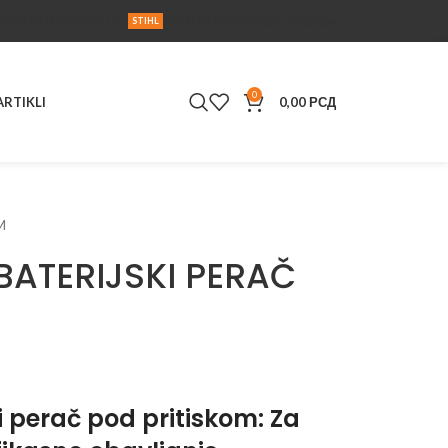
Korisnička podrška
RVIS
UPUTSTVA
AKCIJA
KONTAKT
STIHL
0
ARTIKLI
0,00
РСД
M
 BATERIJSKI PERAČ
i perač pod pritiskom: Za