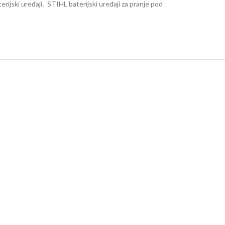
rijski uređaji
,
STIHL baterijski uređaji za pranje pod