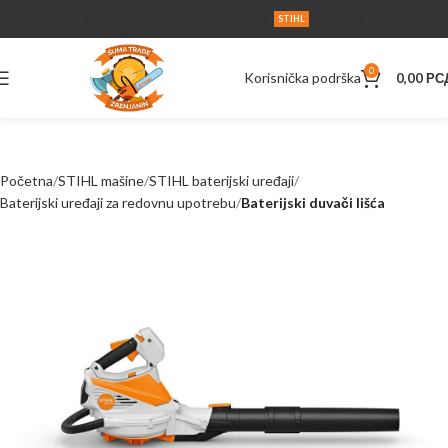
O NAMA
SERVIS
UPUTSTVA
AKCIJA
KONTAKT
STIHL
0
Korisnička podrška
0,00
РС
Početna
STIHL mašine
STIHL baterijski uređaji
Baterijski uređaji za redovnu upotrebu
Baterijski duvači lišća