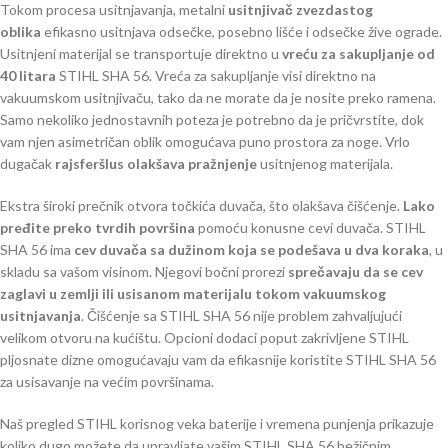
Tokom procesa usitnjavanja, metalni
usitnjivač zvezdastog
oblika
efikasno usitnjava odsečke, posebno lišće i odsečke žive ograde.
Usitnjeni materijal se transportuje direktno u
vreću za sakupljanje od
40 litara
STIHL SHA 56. Vreća za sakupljanje visi direktno na
vakuumskom usitnjivaču, tako da ne morate da je nosite preko ramena.
Samo nekoliko jednostavnih poteza je potrebno da je pričvrstite, dok
vam njen asimetričan oblik omogućava puno prostora za noge. Vrlo
dugačak
rajsferšlus olakšava pražnjenje
usitnjenog materijala.
Ekstra široki prečnik otvora točkića duvača, što olakšava čišćenje.
Lako
pređite preko tvrdih površina
pomoću konusne cevi duvača. STIHL
SHA 56 ima
cev duvača sa dužinom koja se podešava u dva koraka
, u
skladu sa vašom visinom. Njegovi bočni prorezi
sprečavaju da se cev
zaglavi u zemlji ili usisanom materijalu tokom vakuumskog
usitnjavanja
. Čišćenje sa STIHL SHA 56 nije problem zahvaljujući
velikom otvoru na kućištu. Opcioni dodaci poput zakrivljene STIHL
pljosnate dizne omogućavaju vam da efikasnije koristite STIHL SHA 56
za usisavanje na većim površinama.
Naš pregled STIHL korisnog veka baterije i vremena punjenja prikazuje
koliko dugo možete da upravljate vašim STIHL SHA 56 bežičnim