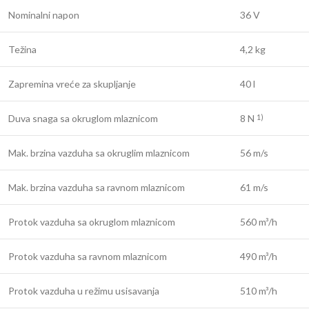
Nominalni napon
36 V
Težina
4,2 kg
Zapremina vreće za skupljanje
40 l
Duva snaga sa okruglom mlaznicom
8 N
1)
Mak. brzina vazduha sa okruglim mlaznicom
56 m/s
Mak. brzina vazduha sa ravnom mlaznicom
61 m/s
Protok vazduha sa okruglom mlaznicom
560 m³/h
Protok vazduha sa ravnom mlaznicom
490 m³/h
Protok vazduha u režimu usisavanja
510 m³/h