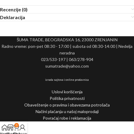
Recenzije (0)
Deklaracija
ŠUMA TRADE, BEOGRADSKA 16, 23000 ZRENJANIN
Radno vreme: pon-pet 08:30 - 17:00 | subota od 08:30-14:00 | Nedelja
neradna
023/533-197 | 063/278-904
sumatrade@yahoo.com
izrada sajtova i online prodavnica
Uslovi korišćenja
Politika privatnosti
Obaveštenje o pravima i obavezama potrošača
Načini plaćanja u našoj maloprodaji
Povraćaj robe i reklamacija
0
Home
Shop
Cart
My account