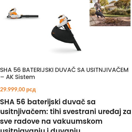
SHA 56 BATERIJSKI DUVAČ SA USITNJIVAČEM
– AK Sistem
29.999,00
рсд
SHA 56 baterijski duvač sa
usitnjivačem: tihi svestrani uređaj za
sve radove na vakuumskom
usitnjavanju i duvanju