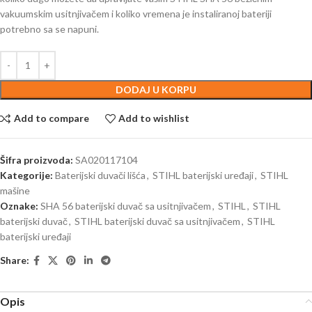
vakuumskim usitnjivačem i koliko vremena je instaliranoj bateriji
potrebno sa se napuni.
DODAJ U KORPU
Add to compare
Add to wishlist
Šifra proizvoda:
SA020117104
Kategorije:
Baterijski duvači lišća
,
STIHL baterijski uređaji
,
STIHL
mašine
Oznake:
SHA 56 baterijski duvač sa usitnjivačem
,
STIHL
,
STIHL
baterijski duvač
,
STIHL baterijski duvač sa usitnjivačem
,
STIHL
baterijski uređaji
Share:
Opis