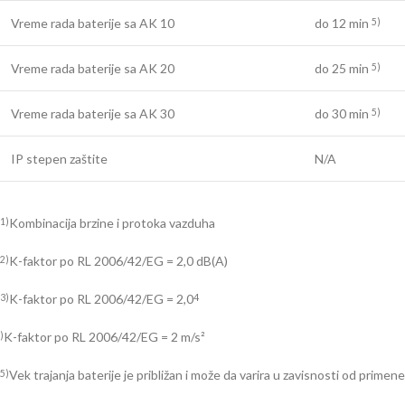
Vreme rada baterije sa AK 10
do 12 min
5)
Vreme rada baterije sa AK 20
do 25 min
5)
Vreme rada baterije sa AK 30
do 30 min
5)
IP stepen zaštite
N/A
Kombinacija brzine i protoka vazduha
1)
K-faktor po RL 2006/42/EG = 2,0 dB(A)
2)
K-faktor po RL 2006/42/EG = 2,0
3)
4
K-faktor po RL 2006/42/EG = 2 m/s²
)
Vek trajanja baterije je približan i može da varira u zavisnosti od primene
5)