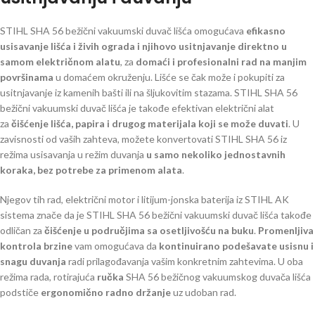
STIHL SHA 56 bežični vakuumski duvač lišća omogućava
efikasno
usisavanje lišća i živih ograda i njihovo usitnjavanje direktno u
samom električnom alatu
, za
domaći i profesionalni rad na manjim
površinama
u domaćem okruženju. Lišće se čak može i pokupiti za
usitnjavanje iz kamenih bašti ili na šljukovitim stazama. STIHL SHA 56
bežični vakuumski duvač lišća je takođe efektivan električni alat
za
čišćenje lišća, papira i drugog materijala koji se može duvati
. U
zavisnosti od vaših zahteva, možete konvertovati STIHL SHA 56 iz
režima usisavanja u režim duvanja
u samo nekoliko jednostavnih
koraka, bez potrebe za primenom alata
.
Njegov tih rad, električni motor i litijum-jonska baterija iz STIHL AK
sistema znače da je STIHL SHA 56 bežični vakuumski duvač lišća takođe
odličan za
čišćenje u područjima sa osetljivošću na buku
.
Promenljiva
kontrola brzine
vam omogućava da
kontinuirano podešavate usisnu i
snagu duvanja
radi prilagođavanja vašim konkretnim zahtevima. U oba
režima rada, rotirajuća
ručka
SHA 56 bežičnog vakuumskog duvača lišća
podstiče
ergonomično radno držanje
uz udoban rad.