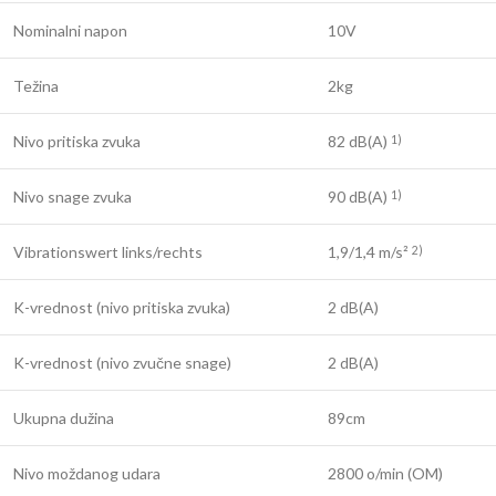
Nominalni napon
10V
Težina
2kg
Nivo pritiska zvuka
82 dB(A)
1)
Nivo snage zvuka
90 dB(A)
1)
Vibrationswert links/rechts
1,9/1,4 m/s²
2)
K-vrednost (nivo pritiska zvuka)
2 dB(A)
K-vrednost (nivo zvučne snage)
2 dB(A)
Ukupna dužina
89cm
Nivo moždanog udara
2800 o/min (OM)