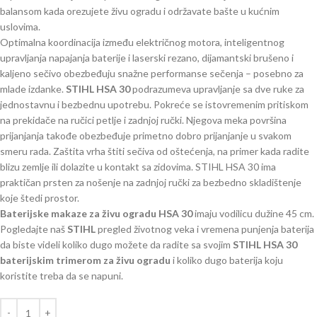
balansom kada orezujete živu ogradu i održavate bašte u kućnim
uslovima.
Optimalna koordinacija između električnog motora, inteligentnog
upravljanja napajanja baterije i laserski rezano, dijamantski brušeno i
kaljeno sečivo obezbeđuju snažne performanse sečenja – posebno za
mlade izdanke.
STIHL HSA 30
podrazumeva upravljanje sa dve ruke za
jednostavnu i bezbednu upotrebu. Pokreće se istovremenim pritiskom
na prekidače na ručici petlje i zadnjoj ručki. Njegova meka površina
prijanjanja takođe obezbeđuje primetno dobro prijanjanje u svakom
smeru rada. Zaštita vrha štiti sečiva od oštećenja, na primer kada radite
blizu zemlje ili dolazite u kontakt sa zidovima. STIHL HSA 30 ima
praktičan prsten za nošenje na zadnjoj ručki za bezbedno skladištenje
koje štedi prostor.
Baterijske makaze za živu ogradu HSA 30
imaju vodilicu dužine 45 cm.
Pogledajte naš
STIHL
pregled životnog veka i vremena punjenja baterija
da biste videli koliko dugo možete da radite sa svojim
STIHL
HSA 30
baterijskim trimerom za živu ogradu
i koliko dugo baterija koju
koristite treba da se napuni.