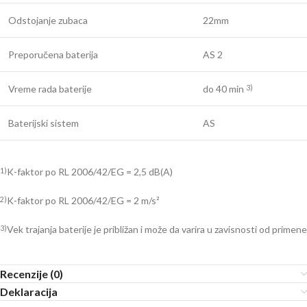
Odstojanje zubaca
22mm
Preporučena baterija
AS 2
Vreme rada baterije
do 40 min
3)
Baterijski sistem
AS
K-faktor po RL 2006/42/EG = 2,5 dB(A)
1)
K-faktor po RL 2006/42/EG = 2 m/s²
2)
Vek trajanja baterije je približan i može da varira u zavisnosti od primene
3)
Recenzije (0)
Deklaracija