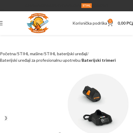
O NAMA
SERVIS
UPUTSTVA
AKCIJA
KONTAKT
STIHL
0
Korisnička podrška
0,00
РС
Početna
STIHL mašine
STIHL baterijski uređaji
Baterijski uređaji za profesionalnu upotrebu
Baterijski trimeri