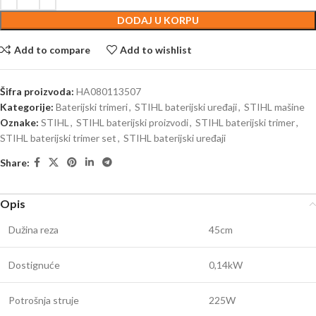
DODAJ U KORPU
Add to compare
Add to wishlist
Šifra proizvoda:
HA080113507
Kategorije:
Baterijski trimeri
,
STIHL baterijski uređaji
,
STIHL mašine
Oznake:
STIHL
,
STIHL baterijski proizvodi
,
STIHL baterijski trimer
,
STIHL baterijski trimer set
,
STIHL baterijski uređaji
Share:
Opis
Dužina reza
45cm
Dostignuće
0,14kW
Potrošnja struje
225W