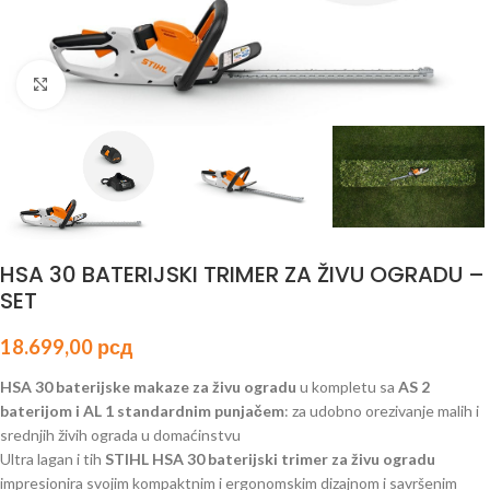
Click to enlarge
HSA 30 BATERIJSKI TRIMER ZA ŽIVU OGRADU –
SET
18.699,00
рсд
HSA 30 baterijske makaze za živu ogradu
u kompletu sa
AS 2
baterijom i AL 1 standardnim punjačem
: za udobno orezivanje malih i
srednjih živih ograda u domaćinstvu
Ultra lagan i tih
STIHL HSA 30 baterijski trimer za živu ogradu
impresionira svojim kompaktnim i ergonomskim dizajnom i savršenim