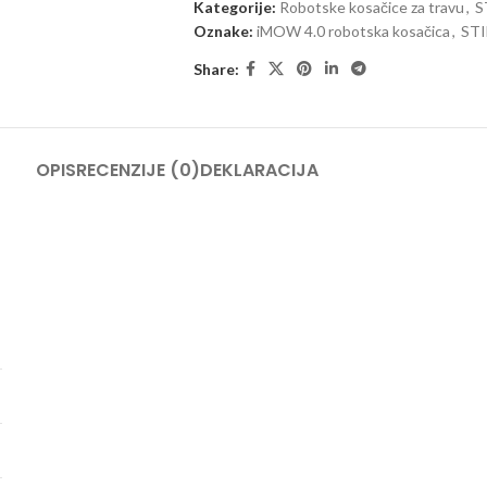
Kategorije:
Robotske kosačice za travu
,
S
Oznake:
iMOW 4.0 robotska kosačica
,
STI
Share:
OPIS
RECENZIJE (0)
DEKLARACIJA