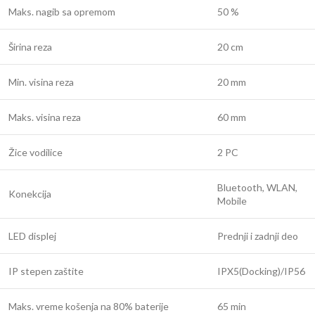
Maks. nagib sa opremom
50 %
Širina reza
20 cm
Min. visina reza
20 mm
Maks. visina reza
60 mm
Žice vodilice
2 PC
Bluetooth, WLAN,
Konekcija
Mobile
LED displej
Prednji i zadnji deo
IP stepen zaštite
IPX5(Docking)/IP56
Maks. vreme košenja na 80% baterije
65 min