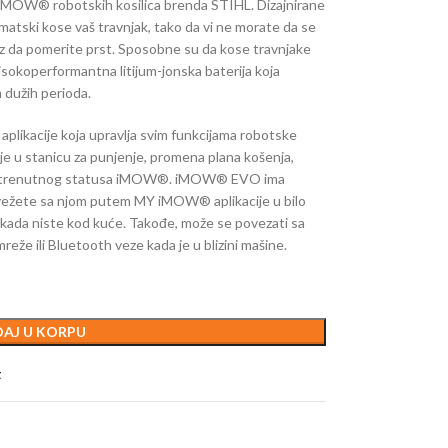
iMOW® robotskih kosilica brenda STIHL. Dizajnirane
matski kose vaš travnjak, tako da vi ne morate da se
bez da pomerite prst. Sposobne su da kose travnjake
isokoperformantna litijum-jonska baterija koja
 dužih perioda.
kacije koja upravlja svim funkcijama robotske
nje u stanicu za punjenje, promena plana košenja,
anje trenutnog statusa iMOW®. iMOW® EVO ima
ovežete sa njom putem MY iMOW® aplikacije u bilo
i kada niste kod kuće. Takođe, može se povezati sa
e ili Bluetooth veze kada je u blizini mašine.
AJ U KORPU
t