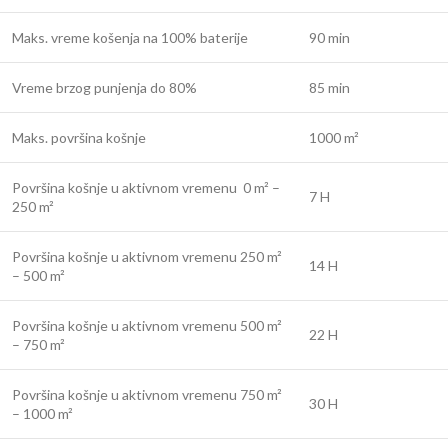
Maks. vreme košenja na 100% baterije
90 min
Vreme brzog punjenja do 80%
85 min
Maks. površina košnje
1000 m²
Površina košnje u aktivnom vremenu 0 m² –
7 H
250 m²
Površina košnje u aktivnom vremenu 250 m²
14 H
– 500 m²
Površina košnje u aktivnom vremenu 500 m²
22 H
– 750 m²
Površina košnje u aktivnom vremenu 750 m²
30 H
– 1000 m²