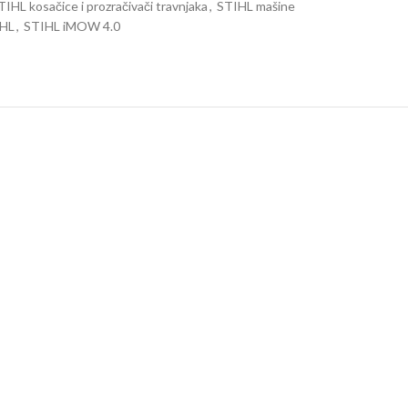
TIHL kosačice i prozračivači travnjaka
,
STIHL mašine
HL
,
STIHL iMOW 4.0