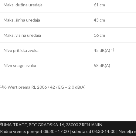
Maks. dužina uređaja
61 cm
Maks. širina uređaja
43 cm
Maks. visina uređaja
16 cm
Nivo pritiska zvuka
45 dB(A)
1)
Nivo snage zvuka
58 dB(A)
K-Wert prema RL 2006 / 42 / EG = 2,0 dB(A)
1)
ŠUMA TRADE, BEOGRADSKA 16, 23000 ZRENJANIN
Radno vreme: pon-pet 08:30 - 17:00 | subota od 08:30-14:00 | Nedelja 