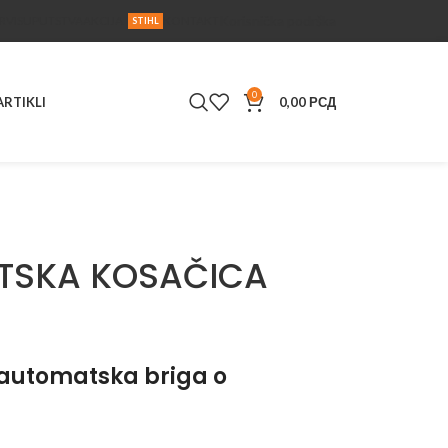
Korisnička podrška
RVIS
UPUTSTVA
AKCIJA
KONTAKT
STIHL
0
ARTIKLI
0,00
РСД
TSKA KOSAČICA
automatska briga o