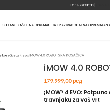
LOGIN / REGISTER
O NAMA
SE
ICE I LANCI
ZAŠTITNA OPREMA
ULJA I MAZIVA
DODATNA OPREMA
FAN 
 kosačice za travu
iMOW 4.0 ROBOTSKA KOSAČICA
iMOW 4.0 ROBO
179.999,00
рсд
¡MOW® 4 EVO: Potpuno 
travnjaku za vaš vrt