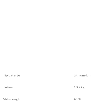
Tip baterije
Lithium-ion
Težina
10,7 kg
Maks. nagib
45 %