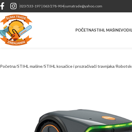
023/533-197 | 063/278-904
sumatrade@yahoo.com
POČETNA
STIHL MAŠINE
VODIL
Početna
STIHL mašine
STIHL kosačice i prozračivači travnjaka
Robotske