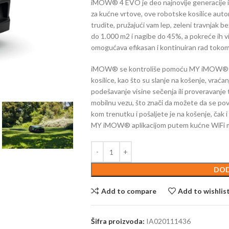
iMOW® 4 EVO je deo najnovije generacije 
za kućne vrtove, ove robotske kosilice auto
trudite, pružajući vam lep, zeleni travnjak 
do 1.000 m2 i nagibe do 45%, a pokreće ih v
omogućava efikasan i kontinuiran rad tokom
iMOW® se kontroliše pomoću MY iMOW® apli
kosilice, kao što su slanje na košenje, vraća
podešavanje visine sečenja ili proverav
mobilnu vezu, što znači da možete da se p
kom trenutku i pošaljete je na košenje, čak 
MY iMOW® aplikacijom putem kućne WiFi mrež
DOD
Add to compare
Add to wishlis
Šifra proizvoda:
IA020111436