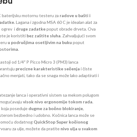
rebu
 baterijsku motornu testeru za
radove u bašti i
zadatke
. Lagana i zgodna MSA 60 C je idealan alat za
a ogrev i
druge zadatke
poput obrade drveta. Ova
te je koristiti
bez zaštite sluha
. Zahvaljujući svom
steru
u područjima osetljivim na buku
poput
ostorima
.
astoji od 1/4″ P Picco Micro 3 (PM3) lanca
garantuju
precizne karakteristike sečenja
i čiste
čno menjati, tako da se snaga može lako adaptirati i
atezanje lanca i operativni sistem sa mekom polugom
mogućavaju
visok nivo ergonomije tokom rada
.
, koja poseduje
dugme za bočno blokiranje
,
terom bezbedno i udobno. Kočnica lanca može se
u pomoću dodatnog
QuickStop Super kočionog
voaru za ulje, možete da pratite
nivo ulja u svakom