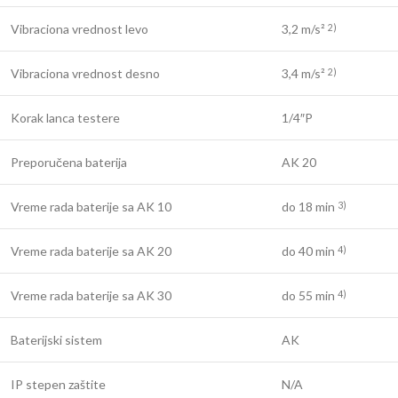
Vibraciona vrednost levo
3,2 m/s²
2)
Vibraciona vrednost desno
3,4 m/s²
2)
Korak lanca testere
1/4″P
Preporučena baterija
AK 20
Vreme rada baterije sa AK 10
do 18 min
3)
Vreme rada baterije sa AK 20
do 40 min
4)
Vreme rada baterije sa AK 30
do 55 min
4)
Baterijski sistem
AK
IP stepen zaštite
N/A