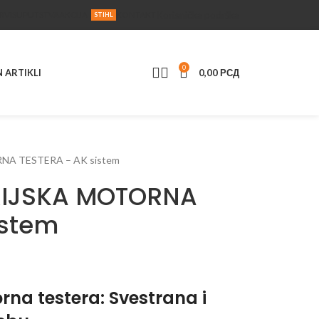
Korisnička podrška
RVIS
UPUTSTVA
AKCIJA
KONTAKT
STIHL
0
N ARTIKLI
0,00
РСД
NA TESTERA – AK sistem
RIJSKA MOTORNA
istem
rna testera: Svestrana i