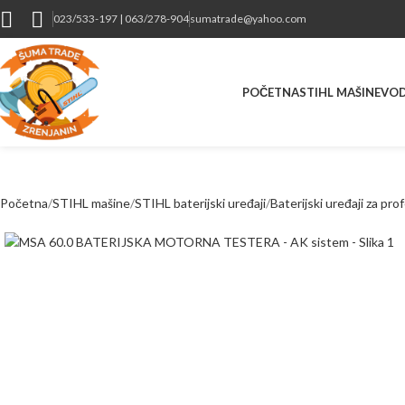
023/533-197 | 063/278-904
sumatrade@yahoo.com
POČETNA
STIHL MAŠINE
VOD
Početna
STIHL mašine
STIHL baterijski uređaji
Baterijski uređaji za pr