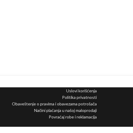
Uslovi korišćenja
Politika privatnosti
Obaveštenje o pravima i obavezama potrošača
Načini plaćanja u našoj maloprodaji
Povraćaj robe i reklamacija