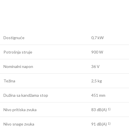
Dostignuće
0,7 kW
Potrošnja struje
900 W
Nominalni napon
36 V
Težina
2,5 kg
Dužina sa kandžama stop
451 mm
Nivo pritiska zvuka
83 dB(A)
1)
Nivo snage zvuka
91 dB(A)
1)