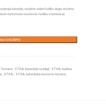
unjenja baterije, možete videti koliko dugo možete
skom motornom testerom i koliko vremena je
AJ U KORPU
e Testere
,
STIHL baterijski uređaji
,
STIHL mašine
ra
,
STIHL
,
STIHL baterijska motorna testera
,