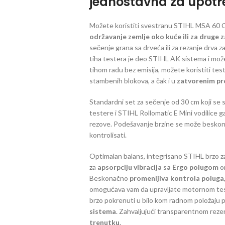
jednostavna za upot
Možete koristiti svestranu STIHL MSA 60 C
održavanje zemlje oko kuće ili za druge 
sečenje grana sa drveća ili za rezanje drva z
tiha testera je deo STIHL AK sistema i može
tihom radu bez emisija, možete koristiti te
stambenih blokova, a čak i u
zatvorenim pr
Standardni set za sečenje od 30 cm koji se s
testere i STIHL Rollomatic E Mini vodilice 
rezove. Podešavanje brzine se može beskona
kontrolisati.
Optimalan balans, integrisano STIHL brzo z
za
apsorpciju vibracija sa Ergo polugom
o
Beskonačno
promenljiva kontrola poluga
omogućava vam da upravljate motornom tes
brzo pokrenuti u bilo kom radnom položaj
sistema
. Zahvaljujući transparentnom rezer
trenutku
.