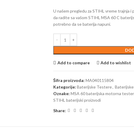
U našem pregledu za STIHL vreme trajnja i p
da radite sa vašom STIHL MSA 60 C baterij
potrebno da se baterija napuni.
DOD
Add to compare
Add to wishlist
Šifra proizvoda:
MA040115804
Kategorije:
Baterijske Testere
,
Baterijsk
Oznake:
MSA 60 baterijska motorna teste
STIHL baterijski proizvodi
Share: