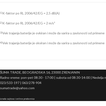
K-faktor po RL 2006/42/EG = 2,5 dB(A)
1)
K-faktor po RL 2006/42/EG = 2 m/s²
2)
Vek trajanja baterije je ovkiran i može da varira u zavisnosti od primene
3)
Vek trajanja baterije je okviran i može da varira u zavisnosti od primene
4)
ŠUMA TRADE, BEOGRADSKA 16, 23000 ZRENJANIN
Radno vreme: pon-pet 08:30 - 17:00 | subota od 08:30-14:00 | Nedelja 
023/533-197 | 063/278-904
sumatrade@yahoo.com
izrada sajtova i online prodavnica