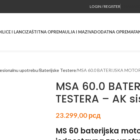
LOGIN / REGISTER
O NAMA
SE
ILICE I LANCI
ZAŠTITNA OPREMA
ULJA I MAZIVA
DODATNA OPREMA
FA
ofesionalnu upotrebu
Baterijske Testere
MSA 60.0 BATERIJSKA MOTOR
MSA 60.0 BATE
TESTERA – AK s
23.299,00
рсд
MS 60 baterijska moto