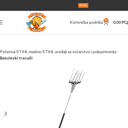
O NAMA
SERVIS
UPUTSTVA
AKCIJA
KONTAKT
STIHL
0
Korisnička podrška
0,00
РС
Početna
STIHL mašine
STIHL uređaji za voćarstvo i poljoprivredu
Benzinski tresači