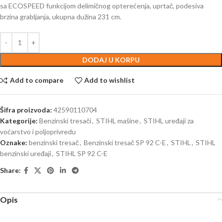
sa ECOSPEED funkcijom delimičnog opterećenja, uprtač, podesiva
brzina grabljanja, ukupna dužina 231 cm.
DODAJ U KORPU
Add to compare
Add to wishlist
Šifra proizvoda:
42590110704
Kategorije:
Benzinski tresači
,
STIHL mašine
,
STIHL uređaji za
voćarstvo i poljoprivredu
Oznake:
benzinski tresač
,
Benzinski tresač SP 92 C-E
,
STIHL
,
STIHL
benzinski uređaji
,
STIHL SP 92 C-E
Share:
Opis