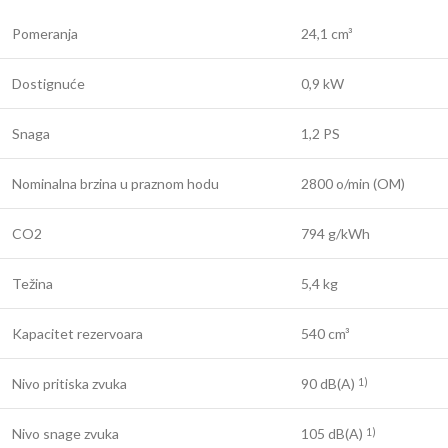
Pomeranja
24,1 cm³
Dostignuće
0,9 kW
Snaga
1,2 PS
Nominalna brzina u praznom hodu
2800 o/min (OM)
CO2
794 g/kWh
Težina
5,4 kg
Kapacitet rezervoara
540 cm³
Nivo pritiska zvuka
90 dB(A)
1)
Nivo snage zvuka
105 dB(A)
1)