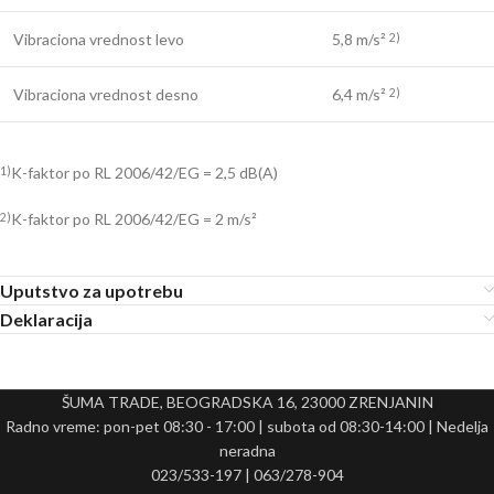
Vibraciona vrednost levo
5,8 m/s²
2)
Vibraciona vrednost desno
6,4 m/s²
2)
K-faktor po RL 2006/42/EG = 2,5 dB(A)
1)
K-faktor po RL 2006/42/EG = 2 m/s²
2)
Uputstvo za upotrebu
Deklaracija
ŠUMA TRADE, BEOGRADSKA 16, 23000 ZRENJANIN
Radno vreme: pon-pet 08:30 - 17:00 | subota od 08:30-14:00 | Nedelja
neradna
023/533-197 | 063/278-904