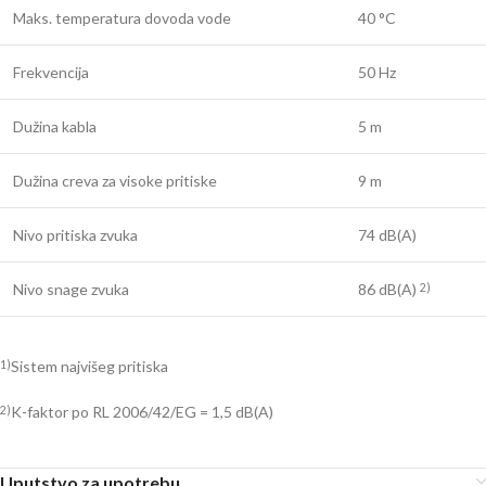
Maks. temperatura dovoda vode
40 °C
Frekvencija
50 Hz
Dužina kabla
5 m
Dužina creva za visoke pritiske
9 m
Nivo pritiska zvuka
74 dB(A)
Nivo snage zvuka
86 dB(A)
2)
Sistem najvišeg pritiska
1)
K-faktor po RL 2006/42/EG = 1,5 dB(A)
2)
Uputstvo za upotrebu