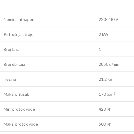
Nominalni napon
220-240 V
Potrošnja struje
2 kW
Broj faza
1
Broj obrtaja
2850 o/min
Težina
21,2 kg
Maks. pritisak
170 bar
1)
Min. protok vode
420 l/h
Maks. protok vode
500 l/h