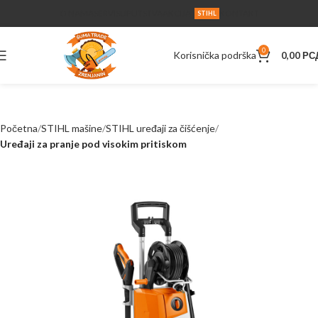
O NAMA
SERVIS
UPUTSTVA
AKCIJA
KONTAKT
STIHL
0
Korisnička podrška
0,00
РС
Početna
STIHL mašine
STIHL uređaji za čišćenje
Uređaji za pranje pod visokim pritiskom