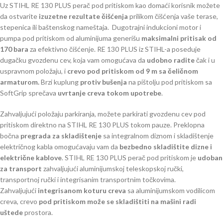
Uz STIHL RE 130 PLUS perač pod pritiskom kao domaći korisnik možete
da ostvarite
izuzetne rezultate čišćenja
prilikom čišćenja vaše terase,
stepenica ili baštenskog nameštaja. Dugotrajni indukcioni motor i
pumpa pod pritiskom od aluminijuma generišu
maksimalni pritisak od
170 bara
za efektivno čišćenje. RE 130 PLUS iz STIHL-a poseduje
dugačku gvozdenu cev, koja vam omogućava da
udobno radite
čak i u
uspravnom položaju, i
crevo pod pritiskom od 9 m sa čeličnom
armaturom.
Brzi kuplung
protiv bušenja
na pištolju pod pritiskom sa
SoftGrip sprečava
uvrtanje creva tokom upotrebe
.
Zahvaljujući položaju parkiranja, možete parkirati gvozdenu cev pod
pritiskom direktno na STIHL RE 130 PLUS tokom pauze. Preklopna
bočna
pregrada za skladištenje
sa integralnom diznom i skladištenje
električnog kabla omogućavaju vam da
bezbedno skladištite dizne i
električne kablove
. STIHL RE 130 PLUS perač pod pritiskom je
udoban
za transport
zahvaljujući aluminijumskoj teleskopskoj ručki,
transportnoj ručki i integrisanim transportnim točkovima.
Zahvaljujući
integrisanom koturu creva
sa aluminijumskom vodilicom
creva, crevo
pod pritiskom može se skladištiti na mašini radi
uštede
prostora.