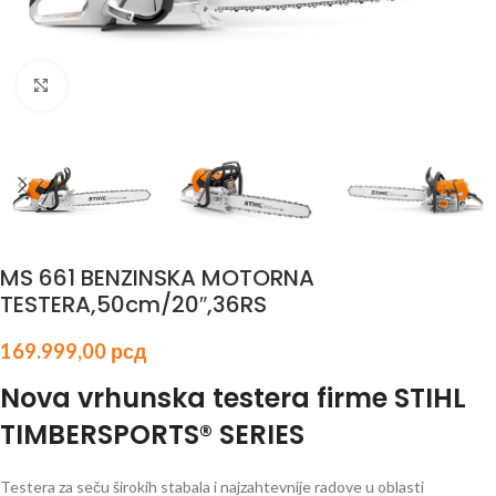
Click to enlarge
MS 661 BENZINSKA MOTORNA
TESTERA,50cm/20″,36RS
169.999,00
рсд
Nova vrhunska testera firme STIHL
TIMBERSPORTS® SERIES
Testera za seču širokih stabala i najzahtevnije radove u oblasti