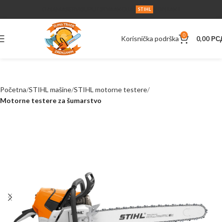
O NAMA
SERVIS
UPUTSTVA
AKCIJA
KONTAKT
STIHL
0
Korisnička podrška
0,00
РС
Početna
STIHL mašine
STIHL motorne testere
Motorne testere za šumarstvo