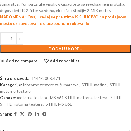
šumarstva. Pumpa za ulje visokog kapaciteta sa regulisanjem protoka,
dugovečni HD2-filter vazduha, ekološki i štedljiv 2-MIX motor.
NAPOMENA : Ovaj uređaj se preuzima ISKLJUČIVO na prodajnom
mestu uz savetovanje o bezbednom rukovanju
DODAJ U KORPU
Add to compare
Add to wishlist
Šifra proizvoda:
1144-200-0474
Kategorije:
Motorne testere za šumarstvo
,
STIHL mašine
,
STIHL
motorne testere
Oznake:
motorna testera
,
MS 661 STIHL motorna testera
,
STIHL
,
STIHL motorna testera
,
STIHL MS 661
Share: