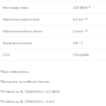
Nivo snage zvuka
118 dB(A)
3)
Vibraciona vrednost levo
6,9 m/s²
4)
Vibraciona vrednost desno
5,6 m/s²
4)
Korak lanca testere
3/8 “ P
CO2
776 g/kWh
Bez vodilice/lanca
1)
Bez goriva, sa vodilicom i lancem
2)
K-faktor po RL 2006/42/EG = 2,5 dB(A)
3)
K-faktor po RL 2006/42/EG = 2 m/s²
4)