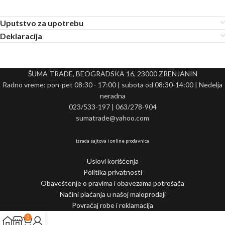
Uputstvo za upotrebu
Deklaracija
ŠUMA TRADE, BEOGRADSKA 16, 23000 ZRENJANIN
Radno vreme: pon-pet 08:30 - 17:00 | subota od 08:30-14:00 | Nedelja
neradna
023/533-197 | 063/278-904
sumatrade@yahoo.com
izrada sajtova i online prodavnica
Uslovi korišćenja
Politika privatnosti
Obaveštenje o pravima i obavezama potrošača
Načini plaćanja u našoj maloprodaji
Povraćaj robe i reklamacija
0