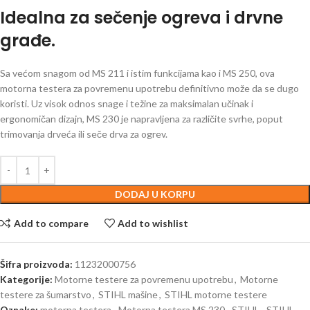
Idealna za sečenje ogreva i drvne
građe.
Sa većom snagom od MS 211 i istim funkcijama kao i MS 250, ova
motorna testera za povremenu upotrebu definitivno može da se dugo
koristi. Uz visok odnos snage i težine za maksimalan učinak i
ergonomičan dizajn, MS 230 je napravljena za različite svrhe, poput
trimovanja drveća ili seče drva za ogrev.
DODAJ U KORPU
Add to compare
Add to wishlist
Šifra proizvoda:
11232000756
Kategorije:
Motorne testere za povremenu upotrebu
,
Motorne
testere za šumarstvo
,
STIHL mašine
,
STIHL motorne testere
Oznake:
motorna testera
,
Motorna testera MS 230
,
STIHL
,
STIHL