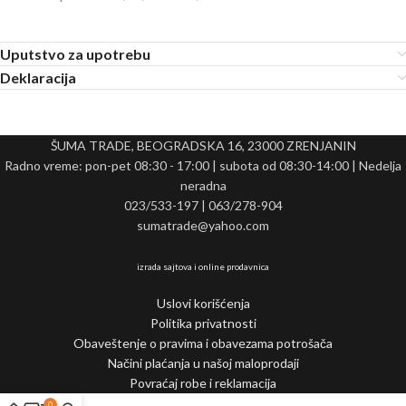
Uputstvo za upotrebu
Deklaracija
ŠUMA TRADE, BEOGRADSKA 16, 23000 ZRENJANIN
Radno vreme: pon-pet 08:30 - 17:00 | subota od 08:30-14:00 | Nedelja
neradna
023/533-197 | 063/278-904
sumatrade@yahoo.com
izrada sajtova i online prodavnica
Uslovi korišćenja
Politika privatnosti
Obaveštenje o pravima i obavezama potrošača
Načini plaćanja u našoj maloprodaji
Povraćaj robe i reklamacija
0