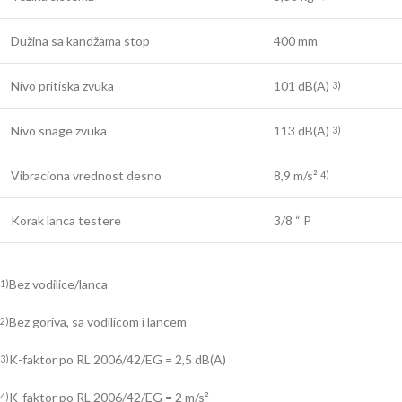
Dužina sa kandžama stop
400 mm
Nivo pritiska zvuka
101 dB(A)
3)
Nivo snage zvuka
113 dB(A)
3)
Vibraciona vrednost desno
8,9 m/s²
4)
Korak lanca testere
3/8 “ P
Bez vodilice/lanca
1)
Bez goriva, sa vodilicom i lancem
2)
K-faktor po RL 2006/42/EG = 2,5 dB(A)
3)
K-faktor po RL 2006/42/EG = 2 m/s²
4)