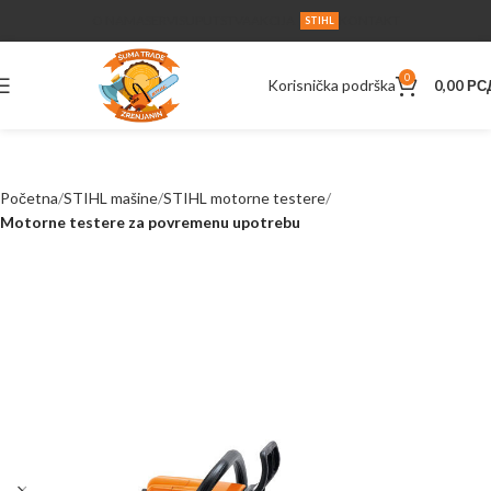
O NAMA
SERVIS
UPUTSTVA
AKCIJA
KONTAKT
STIHL
0
Korisnička podrška
0,00
РС
Početna
STIHL mašine
STIHL motorne testere
Motorne testere za povremenu upotrebu