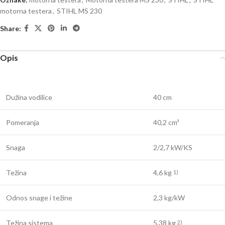
motorna testera
,
STIHL MS 230
Share:
Opis
Dužina vodilice
40 cm
Pomeranja
40,2 cm³
Snaga
2/2,7 kW/KS
Težina
4,6 kg
1)
Odnos snage i težine
2,3 kg/kW
Težina sistema
5,38 kg
2)